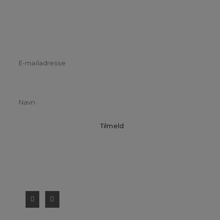
Tilmeldingen her bruges ikke til andet end
dette.
Email addresse:
Navn
Følg schmelling DESIGN