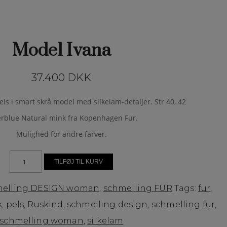
Model Ivana
37.400
DKK
ls i smart skrå model med silkelam-detaljer. Str 40, 42
erblue Natural mink fra Kopenhagen Fur.
Mulighed for andre farver.
Antal
TILFØJ TIL KURV
melling DESIGN woman
,
schmelling FUR
Tags:
fur
,
k
,
pels
,
Ruskind
,
schmelling design
,
schmelling fur
,
schmelling woman
,
silkelam