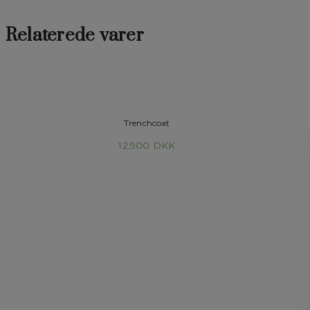
Relaterede varer
Trenchcoat
12.900
DKK
Kontakt os
Tlf:
+45 60 11 81 93
Email:
schmelling@schmelling-design.dk