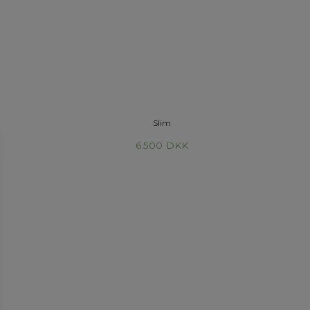
Slim
6.500
DKK