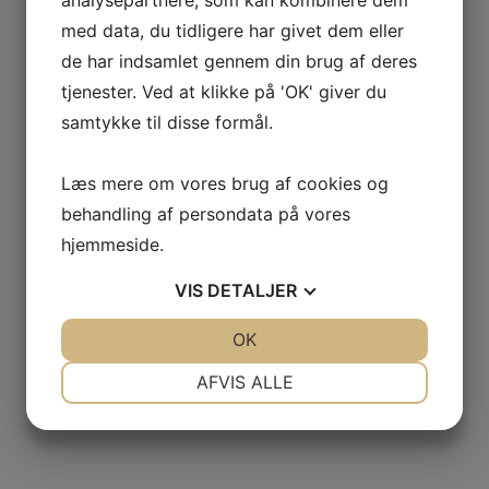
med data, du tidligere har givet dem eller
de har indsamlet gennem din brug af deres
tjenester. Ved at klikke på 'OK' giver du
samtykke til disse formål.
Læs mere om vores brug af cookies og
behandling af persondata på vores
hjemmeside.
VIS
DETALJER
JA
NEJ
OK
JA
NEJ
NØDVENDIGE
PRÆFERENCER
AFVIS ALLE
JA
NEJ
JA
NEJ
MARKETING
STATISTIK