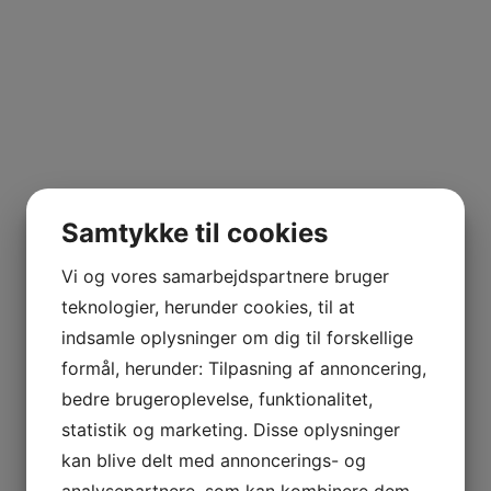
Rummelig Parka
Samtykke til cookies
9.500
DKK
Vi og vores samarbejdspartnere bruger
teknologier, herunder cookies, til at
indsamle oplysninger om dig til forskellige
formål, herunder: Tilpasning af annoncering,
bedre brugeroplevelse, funktionalitet,
statistik og marketing. Disse oplysninger
kan blive delt med annoncerings- og
analysepartnere, som kan kombinere dem