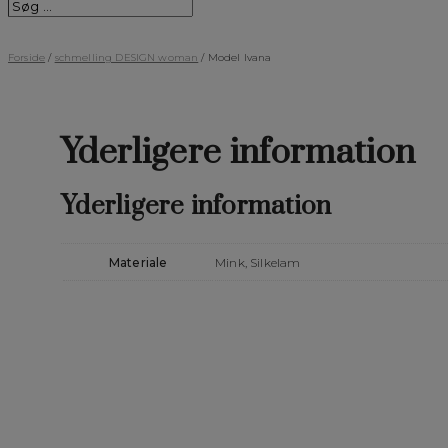
Forside
/
schmelling DESIGN woman
/ Model Ivana
Yderligere information
Yderligere information
Materiale
Mink, Silkelam