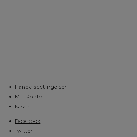
Det praktiske
Handelsbetingelser
Min Konto
Kasse
Betaling
Handelsbetingelser
Min Konto
Kasse
Facebook
Twitter