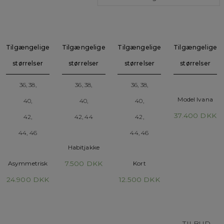
Tilgængelige
Tilgængelige
Tilgængelige
Tilgængelige
størrelser
størrelser
størrelser
størrelser
36, 38,
36, 38,
36, 38,
Model Ivana
40,
40,
40,
37.400
DKK
42,
42, 44
42,
44, 46
44, 46
Habitjakke
Asymmetrisk
7.500
DKK
Kort
lang frakke i
asymmetrisk
24.900
DKK
12.500
DKK
toscanalam
jakke i
toscanalam
TILBUD