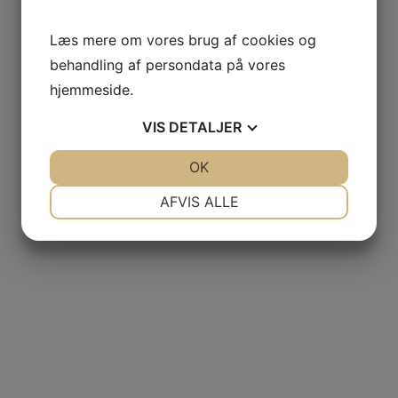
Randers Handsker
Læs mere om vores brug af cookies og
behandling af persondata på vores
Kontakt os
hjemmeside.
Tlf:
+45 60 11 81 93
VIS
DETALJER
Email:
schmelling@schmelling-design.dk
JA
NEJ
OK
JA
NEJ
NØDVENDIGE
PRÆFERENCER
AFVIS ALLE
Shop & Workshop
JA
NEJ
JA
NEJ
Mejlgade 26
MARKETING
STATISTIK
8000 Aarhus C
Events & Presse
Modeshow