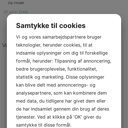
Zip Model
37.400
DKK
Samtykke til cookies
Vi og vores samarbejdspartnere bruger
teknologier, herunder cookies, til at
Varekategorier
indsamle oplysninger om dig til forskellige
Schmelling ACCESSOIRES
formål, herunder: Tilpasning af annoncering,
bedre brugeroplevelse, funktionalitet,
schmelling DESIGN woman
statistik og marketing. Disse oplysninger
schmelling DESIGN man
kan blive delt med annoncerings- og
schmelling FUR
analysepartnere, som kan kombinere dem
schmelling CASHMERE
med data, du tidligere har givet dem eller
schmelling UNICA
de har indsamlet gennem din brug af deres
schmelling SILK
tjenester. Ved at klikke på 'OK' giver du
schmelling INTERIOR
samtykke til disse formål.