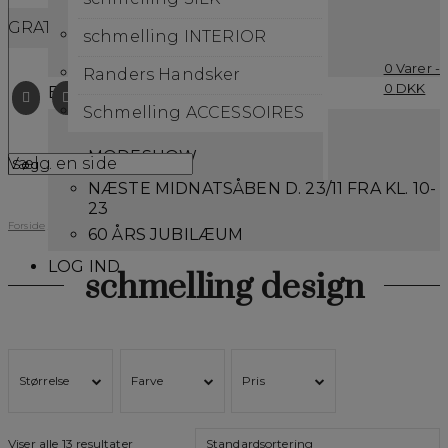
GRATIS FORSENDELSE VED KØB OVER 399,-
FAMILIEN SCHMELLING
schmelling INTERIOR
TRADITIONER
0 Varer -
Randers Handsker
0
DKK
EVENTS & PRESSE
Schmelling ACCESSOIRES
NY PELSKOLLEKTION
MODESHOW
Vælg en side
NÆSTE MIDNATSÅBEN D. 23/11 FRA KL. 10-
23
Forside
/ Varer tagged “schmelling design”
60 ÅRS JUBILÆUM
LOG IND
schmelling design
Størrelse
Farve
Pris
Viser alle 13 resultater