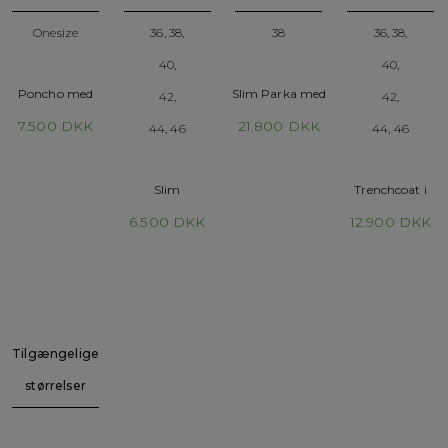
Onesize
36, 38,
38
36, 38,
40,
40,
Poncho med
Slim Parka med
42,
42,
minkkrave
kaninfoer
7.500
DKK
21.800
DKK
44, 46
44, 46
Slim
Trenchcoat i
ruskind
6.500
DKK
12.900
DKK
Tilgængelige
størrelser