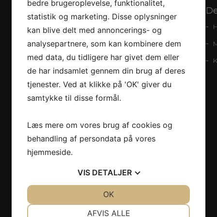
bedre brugeroplevelse, funktionalitet,
De
schmelling DESIGN man
statistik og marketing. Disse oplysninger
H
schmelling FUR
kan blive delt med annoncerings- og
analysepartnere, som kan kombinere dem
M
schmelling CASHMERE
med data, du tidligere har givet dem eller
K
schmelling UNICA
de har indsamlet gennem din brug af deres
schmelling SILK
tjenester. Ved at klikke på 'OK' giver du
schmelling INTERIOR
samtykke til disse formål.
Randers Handsker
Læs mere om vores brug af cookies og
behandling af persondata på vores
hjemmeside.
Der udsendes nyhedsbrev 4-6 gange
årligt. Tilmeldingen her bruges ikke til
VIS
DETALJER
andet end dette.
JA
NEJ
OK
JA
NEJ
Email addresse:
NØDVENDIGE
PRÆFERENCER
AFVIS ALLE