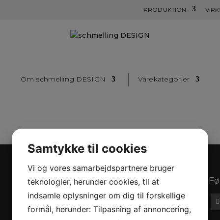
PRODUKTION
VIR
Om schmelling DESIGN
Varekategorier
Samtykke til cookies
Vi og vores samarbejdspartnere bruger
Varekategorier
Fø
teknologier, herunder cookies, til at
indsamle oplysninger om dig til forskellige
Schmelling ACCESSOIRES
formål, herunder: Tilpasning af annoncering,
schmelling DESIGN woman