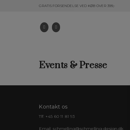
GRATIS FORSENDELSE VED KØB OVER 399,-
Events & Presse
Kontakt os
Tlf:
+45 60 11 81 93
Email:
schmelling@schmelling-design.dk