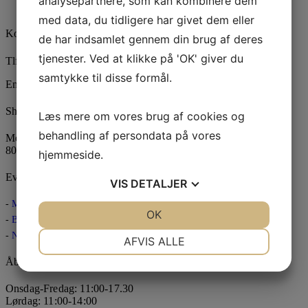
analysepartnere, som kan kombinere dem
med data, du tidligere har givet dem eller
Kontakt os
de har indsamlet gennem din brug af deres
tjenester. Ved at klikke på 'OK' giver du
Tlf:
+45 60 11 81 93
samtykke til disse formål.
Email:
schmelling@schmelling-design.dk
Shop & Workshop
Læs mere om vores brug af cookies og
behandling af persondata på vores
Mejlgade 26
8000 Aarhus C
hjemmeside.
Events & Presse
VIS
DETALJER
Modeshow
JA
NEJ
OK
JA
NEJ
Black Friday d. 29/11 fra kl. 10-23
NØDVENDIGE
PRÆFERENCER
Ny pelskollektion
AFVIS ALLE
Åbningstider
JA
NEJ
JA
NEJ
MARKETING
STATISTIK
Onsdag-Fredag: 11:00-17.30
Lørdag: 11:00-14:00