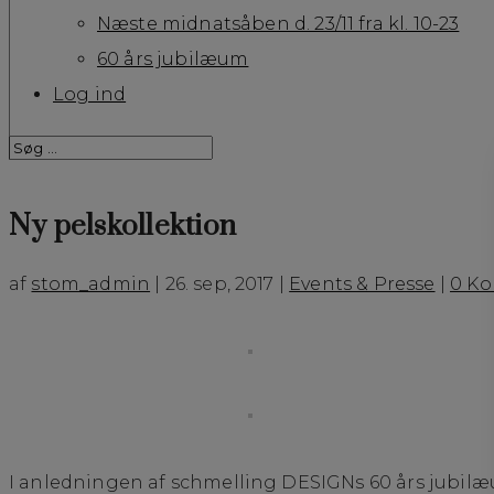
Næste midnatsåben d. 23/11 fra kl. 10-23
60 års jubilæum
Log ind
Ny pelskollektion
af
stom_admin
|
26. sep, 2017
|
Events & Presse
|
0 K
I anledningen af schmelling DESIGNs 60 års jubilæu