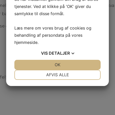
elling DESIGNs tradition for håndværksmæssig kval
tjenester. Ved at klikke på 'OK' giver du
samtykke til disse formål.
er bæredygtighed og dyrevelfærd.
 se og prøv den fulde kollektion i butikken
Læs mere om vores brug af cookies og
behandling af persondata på vores
hjemmeside.
VIS
DETALJER
JA
NEJ
OK
JA
NEJ
NØDVENDIGE
PRÆFERENCER
AFVIS ALLE
felter er markeret med
*
JA
NEJ
JA
NEJ
MARKETING
STATISTIK