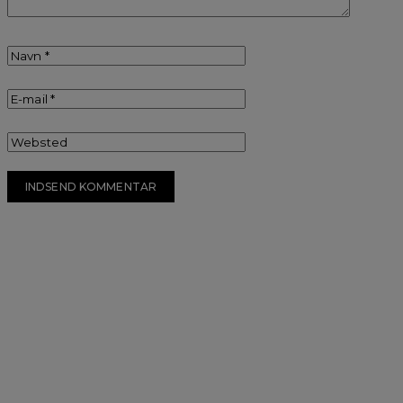
Kontakt os
Tlf:
+45 60 11 81 93
Email:
schmelling@schmelling-design.dk
Shop & Workshop