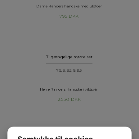
Dame Randers handske med uldfoer
795
DKK
Tilgængelige størrelser
7,5, 8, 8,5, 9, 9,5
Herre Randers Handske i vildsvin
2.550
DKK