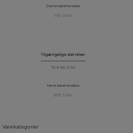
Dame kørehandske
795
DKK
Tilgængelige størrelser
7,5, 8, 8,5, 9, 9,5
Herre kørehandske
895
DKK
Varekategorier