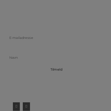
Der udsendes nyhedsbrev 4-6 gange årligt.
Tilmeldingen her bruges ikke til andet end
dette.
Email addresse:
Navn
Følg schmelling DESIGN