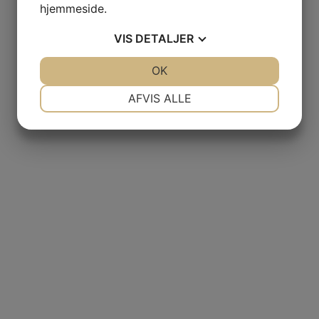
hjemmeside.
VIS
DETALJER
JA
NEJ
OK
JA
NEJ
NØDVENDIGE
PRÆFERENCER
AFVIS ALLE
JA
NEJ
JA
NEJ
MARKETING
STATISTIK