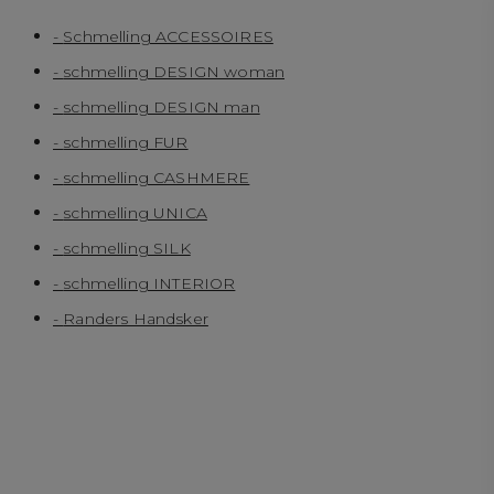
Schmelling ACCESSOIRES
schmelling DESIGN woman
schmelling DESIGN man
schmelling FUR
schmelling CASHMERE
schmelling UNICA
schmelling SILK
schmelling INTERIOR
Randers Handsker
Kontakt os
Tlf:
+45 60 11 81 93
Email:
schmelling@schmelling-design.dk